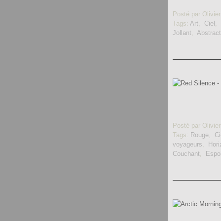
Posté par Olivier
Tags:
Art
,
Ciel
,
Jollant
,
Abstract
Posté par Olivier
Tags:
Rouge
,
Ci
voyageurs
,
Hori
Couchant
,
Espoi