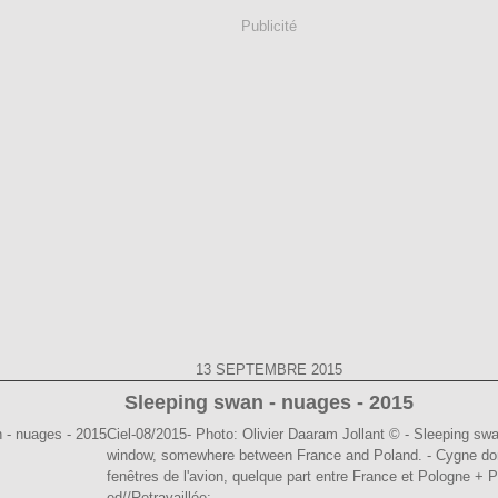
Publicité
13 SEPTEMBRE 2015
Sleeping swan - nuages - 2015
Ciel-08/2015- Photo: Olivier Daaram Jollant © - Sleeping swa
window, somewhere between France and Poland. - Cygne dor
fenêtres de l'avion, quelque part entre France et Pologne +
ed//Retravaillée:...