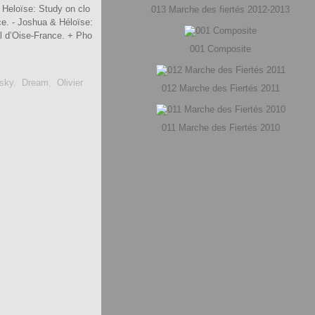
 Heloïse: Study on clo
013 Marche des fiertés 2012-2013
e. - Joshua & Héloïse:
al d’Oise-France. + Pho
001 Composite
sky
,
Dream
,
Olivier
012 Marche des Fiertés 2011
011 Marche des Fiertés 2010