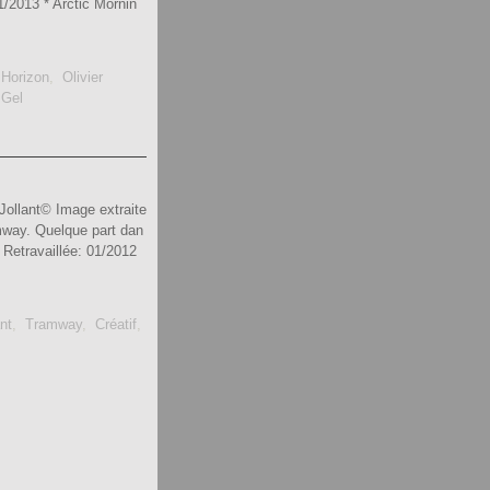
1/2013 * Arctic Mornin
,
Horizon
,
Olivier
,
Gel
ollant© Image extraite
ramway. Quelque part dan
 Retravaillée: 01/2012
nt
,
Tramway
,
Créatif
,