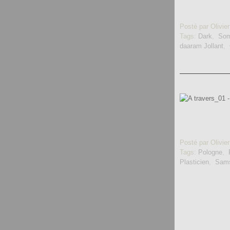
Posté par Olivier
Tags:
Dark
,
Som
daaram Jollant
,
Posté par Olivier
Tags:
Pologne
,
Plasticien
,
Sam