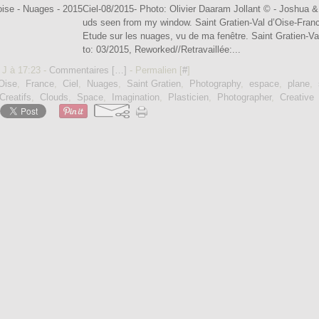
Ciel-08/2015- Photo: Olivier Daaram Jollant © - Joshua &
uds seen from my window. Saint Gratien-Val d’Oise-Franc
Etude sur les nuages, vu de ma fenêtre. Saint Gratien-V
to: 03/2015, Reworked//Retravaillée:...
 J à 17:23 -
Commentaires [
…
]
- Permalien [
#
]
'Oise
,
France
,
Ciel
,
Nuages
,
Saint Gratien
,
Photography
,
espace
,
plane
,
Creatifs
,
Clouds
,
Space
,
Imagination
,
Plasticien
,
Photographer
,
Creative