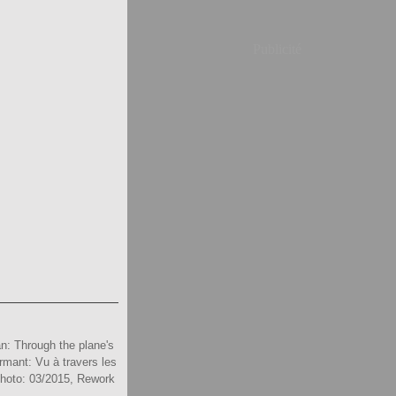
Publicité
n: Through the plane's
mant: Vu à travers les
 Photo: 03/2015, Rework