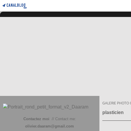
GALERIE PHOTO 
plasticien
Contactez moi
// Contact me:
olivier.daaram@gmail.com