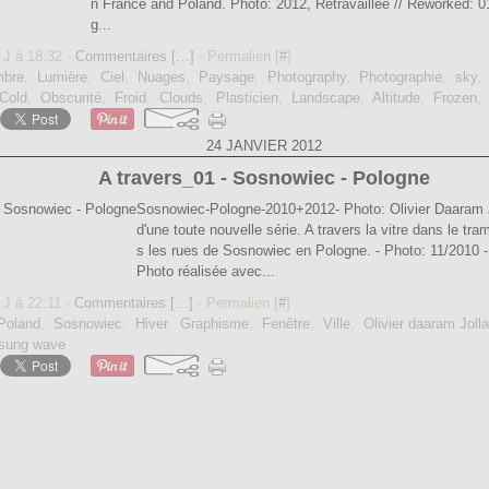
n France and Poland. Photo: 2012, Retravaillée // Reworked: 0
g...
 J à 18:32 -
Commentaires [
…
]
- Permalien [
#
]
bre
,
Lumière
,
Ciel
,
Nuages
,
Paysage
,
Photography
,
Photographie
,
sky
Cold
,
Obscurité
,
Froid
,
Clouds
,
Plasticien
,
Landscape
,
Altitude
,
Frozen
24 JANVIER 2012
A travers_01 - Sosnowiec - Pologne
Sosnowiec-Pologne-2010+2012- Photo: Olivier Daaram J
d'une toute nouvelle série. A travers la vitre dans le t
s les rues de Sosnowiec en Pologne. - Photo: 11/2010 -
Photo réalisée avec...
 J à 22:11 -
Commentaires [
…
]
- Permalien [
#
]
Poland
,
Sosnowiec
,
Hiver
,
Graphisme
,
Fenêtre
,
Ville
,
Olivier daaram Jolla
sung wave