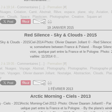
 J à 19:14 -
Commentaires [
…
]
- Permalien [
#
]
Nuages
,
Création
,
Carré
,
Abstrait
,
Rêve
,
espace
,
plane
,
sky
,
Aviation
,
ion
,
Clouds
,
Space
,
Plasticien
,
Photographer
,
Creative
,
Square art
19 JANVIER 2015
Red Silence - Sky & Clouds - 2015
Ciel-2014-Photo: Olivier Daaram Jollant © - Red Silence
w, somewhere between France & Poland. - Rouge Silence:
vion, quelque part entre la France et le Pologne. Photo:
vaillée: 11/2014 ©...
 J à 19:05 -
Commentaires [
…
]
- Permalien [
#
]
el
,
Nuages
,
Voyage
,
Abstrait
,
Photography
,
Photographie
,
Photographe pl
zon
,
Voyages
,
Olivier daaram Jollant
,
Nostalgie
,
Abstraction
,
Clouds
,
Plas
r
1 FÉVRIER 2013
Arctic Morning - Ciels - 2013
Arctic Morning-Ciel-2012- Photo: Olivier Daaram Jollant© - Par l
uelque part entre la France et la Pologne. - By the plane's w