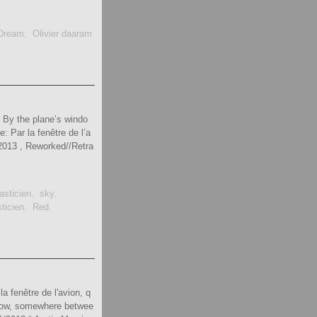
Dream
,
Olivier daaram
: By the plane’s windo
 Par la fenêtre de l’a
 2013 , Reworked//Retra
asticien
,
sky
,
ticien
,
Red
,
a fenêtre de l'avion, q
indow, somewhere betwee