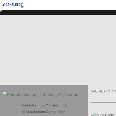
GALERIE PHOTO 
Contactez moi
// Contact me:
olivier.daaram@gmail.com