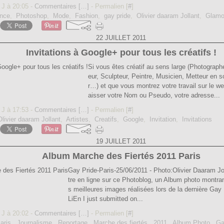
 J à 20:05 -
Commentaires [
…
]
- Permalien [
#
]
nce
,
Photoshop
,
Mode
,
Fashion
,
gay pride
,
Olivier daaram Jollant
,
Glamo
22 JUILLET 2011
Invitations à Google+ pour tous les créatifs !
Si vous êtes créatif au sens large (Photographe
eur, Sculpteur, Peintre, Musicien, Metteur en 
r…) et que vous montrez votre travail sur le web
aisser votre Nom ou Pseudo, votre adresse...
 J à 17:53 -
Commentaires [
…
]
- Permalien [
#
]
Olivier daaram Jollant
,
Artistes
,
Creatifs
,
Google
,
Invitation
,
Invitations
19 JUILLET 2011
Album Marche des Fiertés 2011 Paris
Gay Pride-Paris-25/06/2011 - Photo:Olivier Daaram Jo
tre en ligne sur ce Photoblog, un Album photo montra
s meilleures images réalisées lors de la dernière Gay P
LiEn I just submitted on...
 J à 20:02 -
Commentaires [
…
]
- Permalien [
#
]
aris
,
Journalisme
,
Reportage
,
Marche des fiertés
,
2011
,
Album Photo
,
Ga