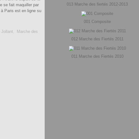
013 Marche des fiertés 2012-2013
 se fait maquiller par
 Paris est en ligne su
001 Composite
 Jollant
,
Marche des
012 Marche des Fiertés 2011
011 Marche des Fiertés 2010