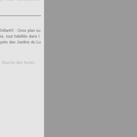
Jollant© - Gros plan su
, tout habillés dans l
t près des Jardins du Lu
,
Marche des fiertés
,