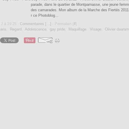
parade, dans le quartier de Montparnasse, une jeune femme
des camarades. Mon album de la Marche des Fiertés 2011 à
r ce Photoblog...
 J à 19:25 -
Commentaires [
…
]
- Permalien [
#
]
aris
,
Regard
,
Adolescence
,
gay pride
,
Maquillage
,
Visage
,
Olivier daaram