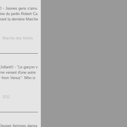
t© - Jeunes gens s'amu
ine du jardin Robert Ca
urant la dernière Marche
,
Marche des fiertés
Jollant© - "Le garçon v
mme venant d'une autre
y from Venus": Who is
,
2011
t© Jeunes femmes dansa