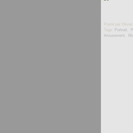
Posté par Olivier
Tags:
Portrait
,
P
Amusement
,
Ri