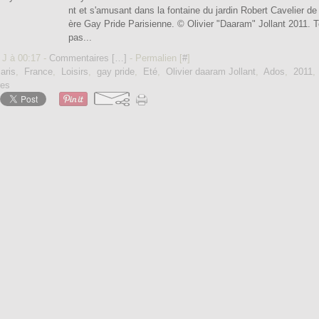
nt et s'amusant dans la fontaine du jardin Robert Cavelier de 
ère Gay Pride Parisienne. © Olivier "Daaram" Jollant 2011. T
pas...
 J à 00:17 -
Commentaires [
…
]
- Permalien [
#
]
aris
,
France
,
Loisirs
,
gay pride
,
Eté
,
Olivier daaram Jollant
,
Ados
,
2011
res