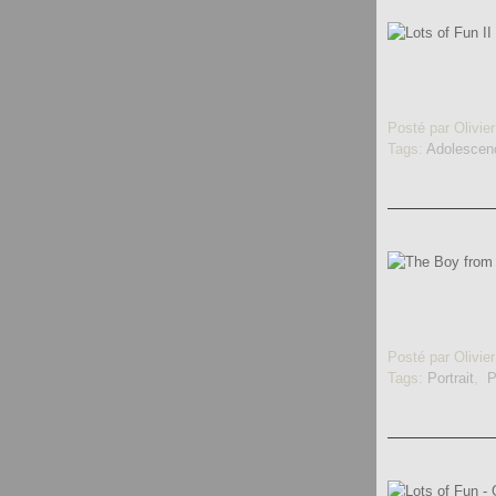
Posté par Olivier
Tags:
Adolescen
Posté par Olivier
Tags:
Portrait
,
P