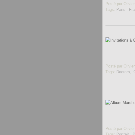
Posté par Olivier
Tags:
Paris
,
Fra
Posté par Olivier
Tags:
Daaram
,
Posté par Olivier
Tags:
Portrait
,
P