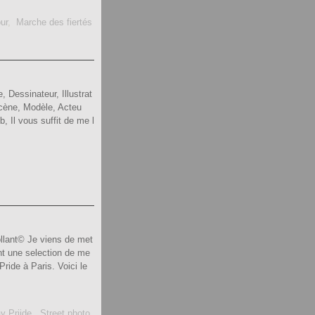
ur
,
Marche des fiertés
, Dessinateur, Illustrat
scène, Modèle, Acteu
, Il vous suffit de me l
llant© Je viens de met
nt une selection de me
ride à Paris. Voici le
y Priide
,
Street photo