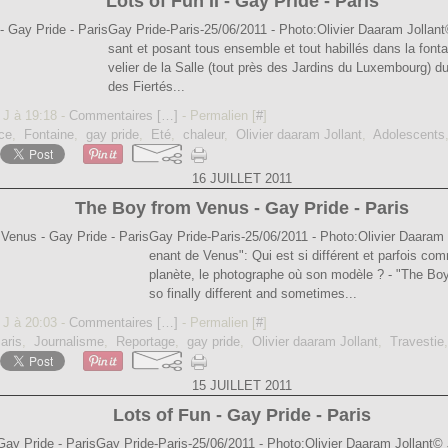
Lots of Fun II - Gay Pride - Paris
Gay Pride-Paris-25/06/2011 - Photo:Olivier Daaram Jollan
sant et posant tous ensemble et tout habillés dans la fonta
velier de la Salle (tout près des Jardins du Luxembourg) d
des Fiertés...
 J à 19:18 -
Commentaires [
…
]
- Permalien [
#
]
ce
,
Fontaine
,
gay pride
,
Eté
,
chaleur
,
Olivier daaram Jollant
,
Adolescents
16 JUILLET 2011
The Boy from Venus - Gay Pride - Paris
Gay Pride-Paris-25/06/2011 - Photo:Olivier Daaram 
enant de Venus": Qui est si différent et parfois co
planète, le photographe où son modèle ? - "The Bo
so finally different and sometimes...
 J à 20:03 -
Commentaires [
…
]
- Permalien [
#
]
aris
,
Journalisme
,
Reportage
,
gay pride
,
Olivier daaram Jollant
,
Travestie
15 JUILLET 2011
Lots of Fun - Gay Pride - Paris
Gay Pride-Paris-25/06/2011 - Photo:Olivier Daaram Jollan