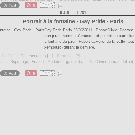
18 JUILLET 2011
Portrait à la fontaine - Gay Pride - Paris
Gay Pride-Paris-25/06/2011 - Photo:Olivier Daaram 
r un jeune homme s'amusant et posant entouré d'amis
a fontaine du jardin Robert Cavelier de la Salle (tou
xembourg) durant la dernière...
 J à 20:11 -
Commentaires [
…
]
- Permalien [
#
]
aris
,
Reportage
,
France
,
Moderne
,
gay pride
,
Eté
,
Olivier daaram Jollant