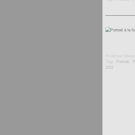
Posté par Olivier
Tags:
Portrait
,
P
2011