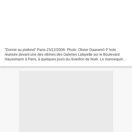
"Dormir au plafond"-Paris-23/12/2008- Photo: Olivier Daaram© P hoto
réalisée devant une des vitrines des Galeries Lafayette sur le Boulevard
Haussmann à Paris, à quelques jours du réveillon de Noël. Le mannequin
était suspendu au plafond et j'ai pris...