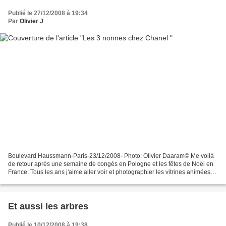
Publié le 27/12/2008 à 19:34
Par
Olivier J
Boulevard Haussmann-Paris-23/12/2008- Photo: Olivier Daaram© Me voilà
de retour après une semaine de congés en Pologne et les fêtes de Noël en
France. Tous les ans j'aime aller voir et photographier les vitrines animées
des grands magasins Parisien (Le...
Et aussi les arbres
Publié le 10/12/2008 à 19:38