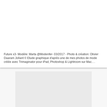
Future x3- Modèle: Marta @Modenfer- 03/2017 - Photo & création: Olivier
Daaram Jollant © Etude graphique d'après une de mes photos de mode
créée avec Trimaginator pour iPad, Photoshop & Lightroom sur Mac.
Modèle: Marta @Modenfer. Photo: 01/2017, Post...