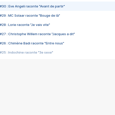
#30 : Eve Angeli raconte "Avant de partir"
#29 : MC Solaar raconte "Bouge de là"
28 : Lorie raconte "Je vais vite"
#27 : Christophe Willem raconte "Jacques a dit"
#26 : Chimène Badi raconte "Entre nous"
#25 : Indochine raconte "3e sexe"
#24 : Zaho raconte "C'est chelou"
#23 : Patrick Bruel raconte "Au café des délices"
#22 : Kyo raconte "Le chemin"
#21 : Nolwenn Leroy raconte "Cassé"
#20 : Patrick Hernandez raconte "Born to be alive"
#19 : Lorie raconte "Près de moi"