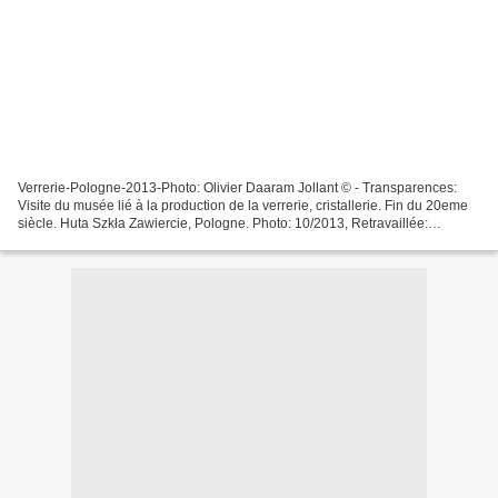
Verrerie-Pologne-2013-Photo: Olivier Daaram Jollant © - Transparences:
Visite du musée lié à la production de la verrerie, cristallerie. Fin du 20eme
siècle. Huta Szkła Zawiercie, Pologne. Photo: 10/2013, Retravaillée:
11/2017. - Transparencies: Visit...