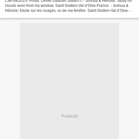
Ciel-08/2015- Photo: Olivier Daaram Jollant © - Joshua & Heloïse: Study on
clouds seen from my window. Saint Gratien-Val d’Oise-France. - Joshua &
Héloïse: Etude sur les nuages, vu de ma fenêtre. Saint Gratien-Val d’Oise-
France. + Photo: 03/2015, Reworked//Retravaillée:...
Publicité