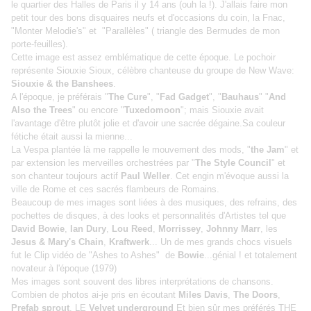
le quartier des Halles de Paris il y 14 ans (ouh la !). J'allais faire mon
petit tour des bons disquaires neufs et d'occasions du coin, la Fnac,
"Monter Melodie's" et "Parallèles" ( triangle des Bermudes de mon
porte-feuilles).
Cette image est assez emblématique de cette époque. Le pochoir
représente Siouxie Sioux, célèbre chanteuse du groupe de New Wave:
Siouxie & the Banshees
.
A l'époque, je préférais "
The Cure
", "
Fad Gadget
", "
Bauhaus
" "
And
Also the Trees
" ou encore "
Tuxedomoon
"; mais Siouxie avait
l'avantage d'être plutôt jolie et d'avoir une sacrée dégaine.Sa couleur
fétiche était aussi la mienne...
La Vespa plantée là me rappelle le mouvement des mods, "
the Jam
" et
par extension les merveilles orchestrées par "
The Style Council
" et
son chanteur toujours actif
Paul Weller
. Cet engin m'évoque aussi la
ville de Rome et ces sacrés flambeurs de Romains.
Beaucoup de mes images sont liées à des musiques, des refrains, des
pochettes de disques, à des looks et personnalités d'Artistes tel que
David Bowie
,
Ian Dury
,
Lou Reed
,
Morrissey
,
Johnny Marr
, les
Jesus & Mary's Chain
,
Kraftwerk
... Un de mes grands chocs visuels
fut le Clip vidéo de "Ashes to Ashes" de
Bowie
...génial ! et totalement
novateur à l'époque (1979)
Mes images sont souvent des libres interprétations de chansons.
Combien de photos ai-je pris en écoutant
Miles Davis
,
The Doors
,
Prefab sprout
, LE
Velvet underground
Et bien sûr mes préférés
THE