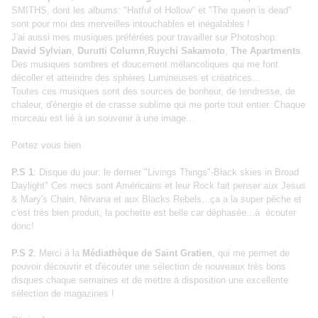
SMITHS, dont les albums: "Hatful of Hollow" et "The queen is dead"
sont pour moi des merveilles intouchables et inégalables !
J'ai aussi mes musiques préférées pour travailler sur Photoshop:
David Sylvian
,
Durutti Column
,
Ruychi Sakamoto
,
The Apartments
.
Des musiques sombres et doucement mélancoliques qui me font
décoller et atteindre des sphères Lumineuses et créatrices...
Toutes ces musiques sont des sources de bonheur, de tendresse, de
chaleur, d'énergie et de crasse sublime qui me porte tout entier. Chaque
morceau est lié à un souvenir à une image...
Portez vous bien
P.S 1
: Disque du jour: le dernier "Livings Things"-Black skies in Broad
Daylight" Ces mecs sont Américains et leur Rock fait penser aux Jesus
& Mary's Chain, Nirvana et aux Blacks Rebels...ça a la super pêche et
c'est très bien produit, la pochette est belle car déphasée...à écouter
donc!
P.S 2
: Merci à la
Médiathèque de Saint Gratien
, qui me permet de
pouvoir découvrir et d'écouter une sélection de nouveaux très bons
disques chaque semaines et de mettre à disposition une excellente
sélection de magazines !