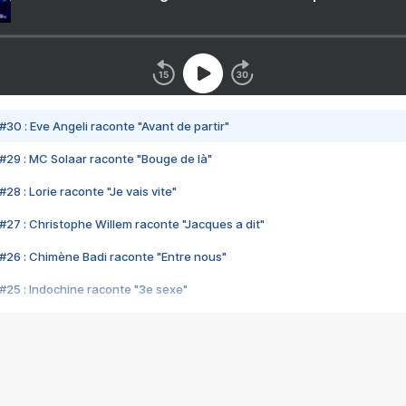
#30 : Eve Angeli raconte "Avant de partir"
#29 : MC Solaar raconte "Bouge de là"
28 : Lorie raconte "Je vais vite"
#27 : Christophe Willem raconte "Jacques a dit"
#26 : Chimène Badi raconte "Entre nous"
#25 : Indochine raconte "3e sexe"
#24 : Zaho raconte "C'est chelou"
#23 : Patrick Bruel raconte "Au café des délices"
#22 : Kyo raconte "Le chemin"