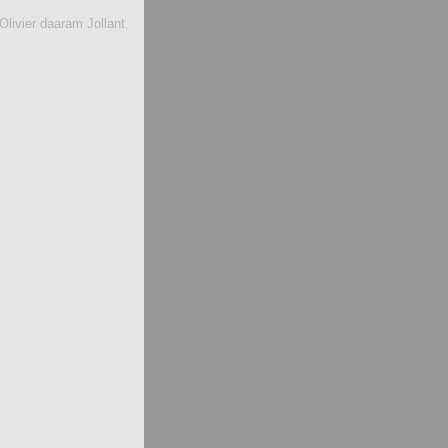
Olivier daaram Jollant
,