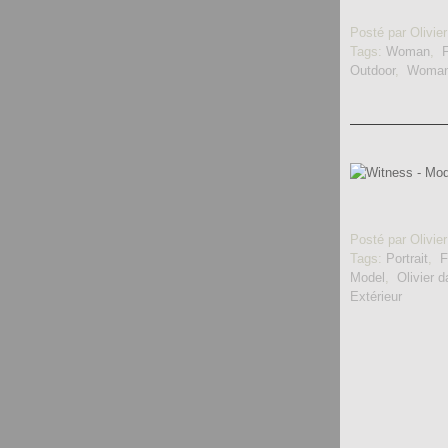
Posté par Olivier
Tags:
Woman
,
Outdoor
,
Woman
Posté par Olivier
Tags:
Portrait
,
Model
,
Olivier 
Extérieur