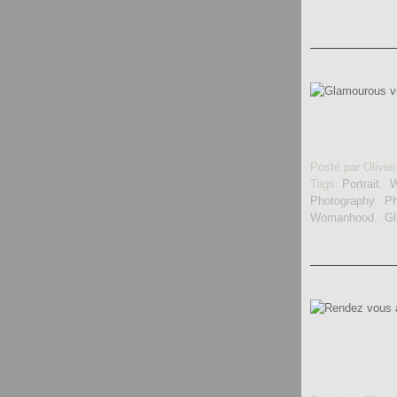
Posté par Olivier
Tags:
Portrait
,
Photography
,
Ph
Womanhood
,
Gl