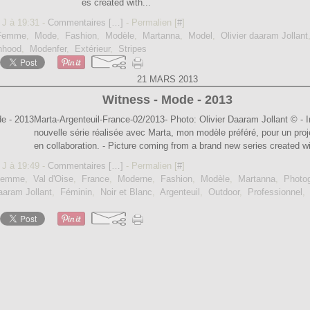
es created with...
 J à 19:31 -
Commentaires [
…
]
- Permalien [
#
]
Femme
,
Mode
,
Fashion
,
Modèle
,
Martanna
,
Model
,
Olivier daaram Jollant
hood
,
Modenfer
,
Extérieur
,
Stripes
21 MARS 2013
Witness - Mode - 2013
Marta-Argenteuil-France-02/2013- Photo: Olivier Daaram Jollant © - 
nouvelle série réalisée avec Marta, mon modèle préféré, pour un proj
en collaboration. - Picture coming from a brand new series created wi
 J à 19:49 -
Commentaires [
…
]
- Permalien [
#
]
Femme
,
Val d'Oise
,
France
,
Moderne
,
Fashion
,
Modèle
,
Martanna
,
Photo
daaram Jollant
,
Féminin
,
Noir et Blanc
,
Argenteuil
,
Outdoor
,
Professionnel