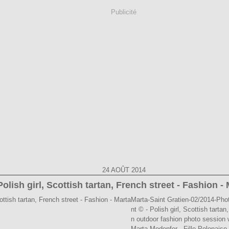
Publicité
24 AOÛT 2014
Polish girl, Scottish tartan, French street - Fashion -
Marta-Saint Gratien-02/2014-Phot
nt © - Polish girl, Scottish tarta
n outdoor fashion photo session w
Marta Modenfer - Fille Polonaise,