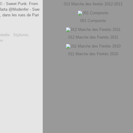
t © - Sweet Punk: From
013 Marche des fiertés 2012-2013
h Marta @Modenfer - Swe
, dans les rues de Pari
001 Composite
ebelle
,
Stylisme
,
012 Marche des Fiertés 2011
rn
011 Marche des Fiertés 2010