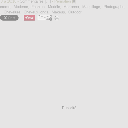
 J à 20:18 -
Commentaires [
…
]
- Permalien [
#
]
Femme
,
Moderne
,
Fashion
,
Modèle
,
Martanna
,
Maquillage
,
Photographe
,
é
,
Chevelure
,
Cheveux longs
,
Makeup
,
Outdoor
Publicité