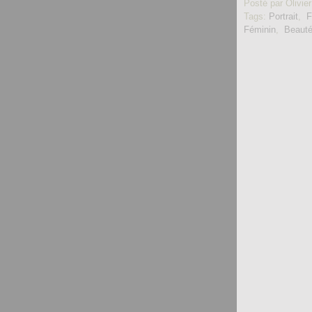
Posté par Olivier
Tags:
Portrait
,
Féminin
,
Beaut