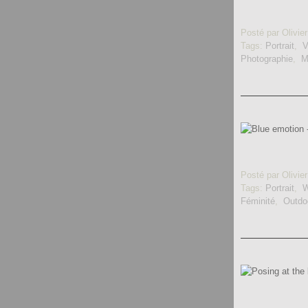
Posté par Olivier
Tags:
Portrait
,
V
Photographie
,
M
Posté par Olivier
Tags:
Portrait
,
Féminité
,
Outdo