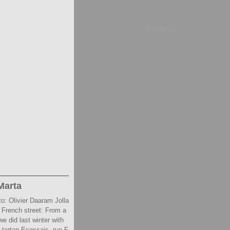
Publicité
 Marta
o: Olivier Daaram Jolla
n, French street: From a
e did last winter with
 tartan Ecossais, rue F