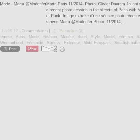
Marta-Paris-11/2014- Photo: Olivier Daaram Jollan
a recent photo session in the streets of Paris wit
et Punk: Image extraite d’une séance photo récente
s avec Marta @Modenfer Photo: 11/2014,...
 J à 19:12 -
Commentaires [
…
]
- Permalien [
#
]
Femme
,
Paris
,
Mode
,
Fashion
,
Modèle
,
Rues
,
Style
,
Model
,
Féminin
,
R
,
Womanhood
,
Féminitié
,
Streets
,
Exterieur
,
Motif Ecossais
,
Scottish patte