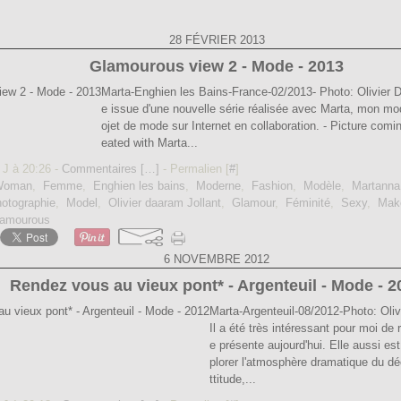
28 FÉVRIER 2013
Glamourous view 2 - Mode - 2013
Marta-Enghien les Bains-France-02/2013- Photo: Olivier 
e issue d'une nouvelle série réalisée avec Marta, mon mod
ojet de mode sur Internet en collaboration. - Picture comi
eated with Marta...
 J à 20:26 -
Commentaires [
…
]
- Permalien [
#
]
Woman
,
Femme
,
Enghien les bains
,
Moderne
,
Fashion
,
Modèle
,
Martanna
otographie
,
Model
,
Olivier daaram Jollant
,
Glamour
,
Féminité
,
Sexy
,
Mak
amourous
6 NOVEMBRE 2012
Rendez vous au vieux pont* - Argenteuil - Mode - 2
Marta-Argenteuil-08/2012-Photo: Oliv
Il a été très intéressant pour moi de r
e présente aujourd'hui. Elle aussi es
plorer l'atmosphère dramatique du déc
ttitude,...