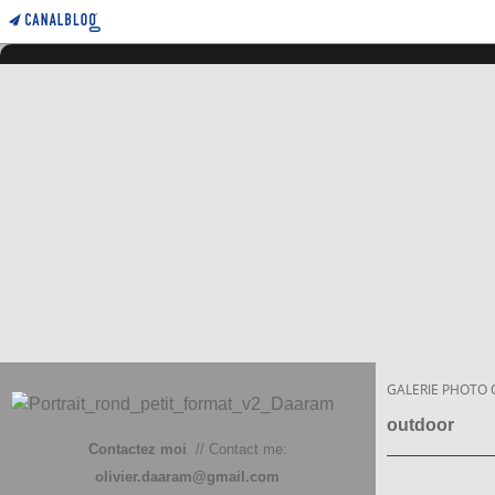
GALERIE PHOTO 
outdoor
Contactez moi
// Contact me:
olivier.daaram@gmail.com