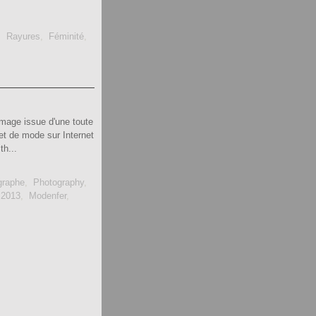
,
Rayures
,
Féminité
,
Image issue d'une toute
et de mode sur Internet
th...
graphe
,
Photography
,
,
2013
,
Modenfer
,