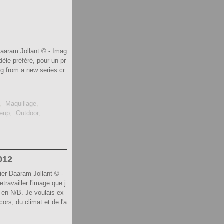
Daaram Jollant © - Imag
èle préféré, pour un pr
ng from a new series cr
,
Maquillage
,
eup
,
Outdoor
,
012
ier Daaram Jollant © -
etravailler l'image que j
t en N/B. Je voulais ex
ors, du climat et de l'a