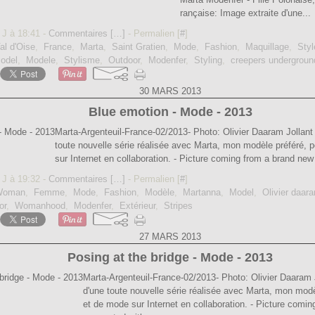
rançaise: Image extraite d'une...
 J à 18:41 -
Commentaires [
…
]
- Permalien [
#
]
al d'Oise
,
France
,
Marta
,
Saint Gratien
,
Mode
,
Fashion
,
Maquillage
,
Styl
odel
,
Modele
,
Stylisme
,
Outdoor
,
Modenfer
,
Styling
,
creepers undergroun
30 MARS 2013
Blue emotion - Mode - 2013
Marta-Argenteuil-France-02/2013- Photo: Olivier Daaram Jollant
toute nouvelle série réalisée avec Marta, mon modèle préféré, 
sur Internet en collaboration. - Picture coming from a brand new 
 J à 19:32 -
Commentaires [
…
]
- Permalien [
#
]
Woman
,
Femme
,
Mode
,
Fashion
,
Modèle
,
Martanna
,
Model
,
Olivier daara
or
,
Womanhood
,
Modenfer
,
Extérieur
,
Stripes
27 MARS 2013
Posing at the bridge - Mode - 2013
Marta-Argenteuil-France-02/2013- Photo: Olivier Daaram 
d'une toute nouvelle série réalisée avec Marta, mon modè
et de mode sur Internet en collaboration. - Picture comin