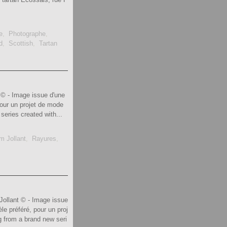
e
,
Photographe
,
d
,
Scottish
,
Tartan
 © - Image issue d'une
pour un projet de mode
series created with...
m Jollant
,
Rayures
,
Jollant © - Image issue
le préféré, pour un proj
g from a brand new seri