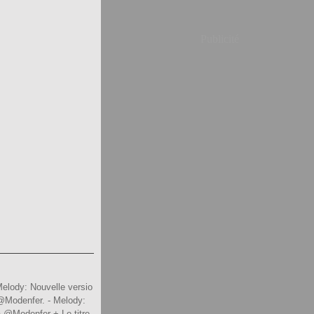
Publicité
Melody: Nouvelle versio
 @Modenfer. - Melody:
a @Modenfer + Le titre