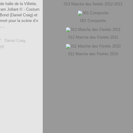
halle de la Villette,
013 Marche des fiertés 2012-2013
aram Jollant © - Costum
Bond (Daniel Craig) et
mort pour la scène d’o
001 Composite
....
012 Marche des Fiertés 2011
7
,
Daniel Craig
,
py
011 Marche des Fiertés 2010