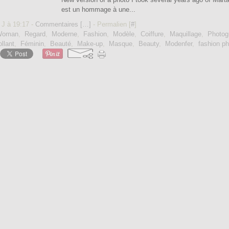
est un hommage à une...
 J à 19:17 -
Commentaires [
…
]
- Permalien [
#
]
Woman
,
Regard
,
Moderne
,
Fashion
,
Modèle
,
Coiffure
,
Maquillage
,
Photog
llant
,
Féminin
,
Beauté
,
Make-up
,
Masque
,
Beauty
,
Modenfer
,
fashion p