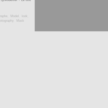
raphe
,
Model
,
look
,
hotography
,
Mask