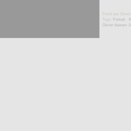
Posté par Olivier
Tags:
Portrait
,
Olivier daaram Jo