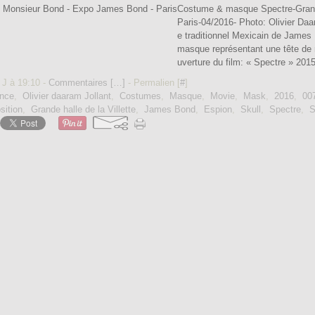
Costume & masque Spectre-Grande 
Paris-04/2016- Photo: Olivier Da
e traditionnel Mexicain de James 
masque représentant une tête de 
uverture du film: « Spectre » 2015
 J à 19:10 -
Commentaires [
…
]
- Permalien [
#
]
nce
,
Olivier daaram Jollant
,
Costumes
,
Masque
,
Movie
,
Mask
,
2016
,
00
sition
,
Grande halle de la Villette
,
James Bond
,
Espion
,
Skull
,
Spectre
,
S