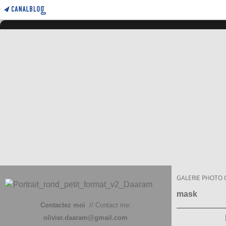
GALERIE PHOTO 
mask
Contactez moi
// Contact me:
olivier.daaram@gmail.com