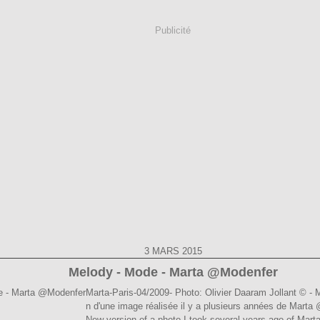
Publicité
3 MARS 2015
Melody - Mode - Marta @Modenfer
Marta-Paris-04/2009- Photo: Olivier Daaram Jollant © - 
n d'une image réalisée il y a plusieurs années de Marta
New version of a photo I took several years ago of Mart