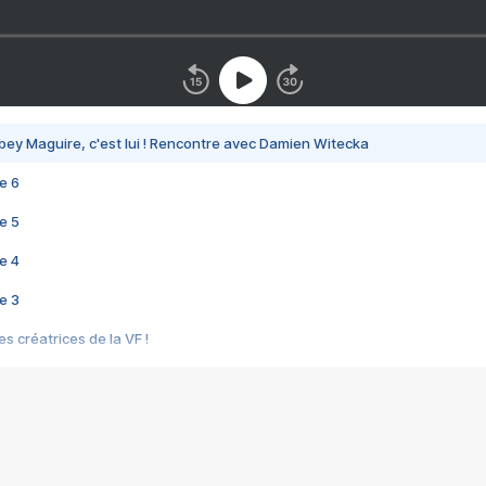
bey Maguire, c'est lui ! Rencontre avec Damien Witecka
e 6
e 5
e 4
e 3
s créatrices de la VF !
e 2
e 1
e Mektoub My Love arrive enfin ! Rencontre avec Shaïn Boumedine et Sal