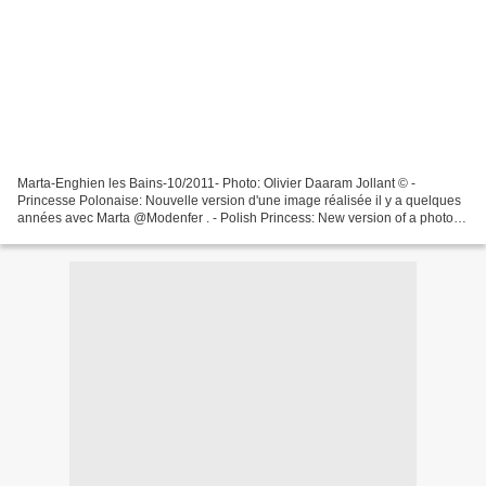
Marta-Enghien les Bains-10/2011- Photo: Olivier Daaram Jollant © -
Princesse Polonaise: Nouvelle version d'une image réalisée il y a quelques
années avec Marta @Modenfer . - Polish Princess: New version of a photo I
took several years ago of Marta @Modenfer...