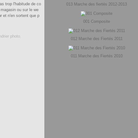
as trop l'habitude de co
013 Marche des fiertés 2012-2013
 magasin ou sur le we
 et n'en sortent que p
001 Composite
ndrier photo
,
012 Marche des Fiertés 2011
011 Marche des Fiertés 2010