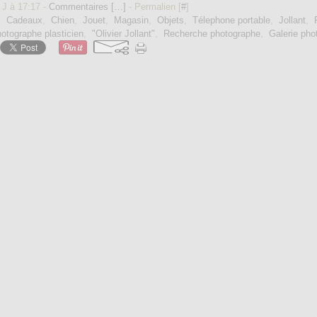
 J à 17:17 -
Commentaires [
…
]
- Permalien [
#
]
,
Cadeaux
,
Chien
,
Jouet
,
Magasin
,
Objets
,
Télephone portable
,
Jollant
,
otographe plasticien
,
"Olivier Jollant"
,
Recherche photographe
,
Galerie pho