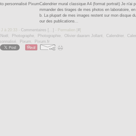
Calendrier mural classique A4 (format portrait) Je n'ai p
mmander des tirages de mes photos en laboratoire, en
b. La plupart de mes images restent sur mon disque dur
our des publications...
 J à 20:33 -
Commentaires [
…
]
- Permalien [
#
]
,
Noël
,
Photographe
,
Photographie
,
Olivier daaram Jollant
,
Calendrier
,
Cale
sonnalisé
,
Pixum
,
Pixum.fr