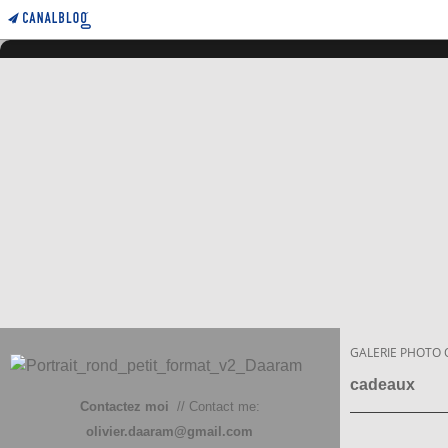
GALERIE PHOTO 
cadeaux
Contactez moi
// Contact me:
olivier.daaram@gmail.com