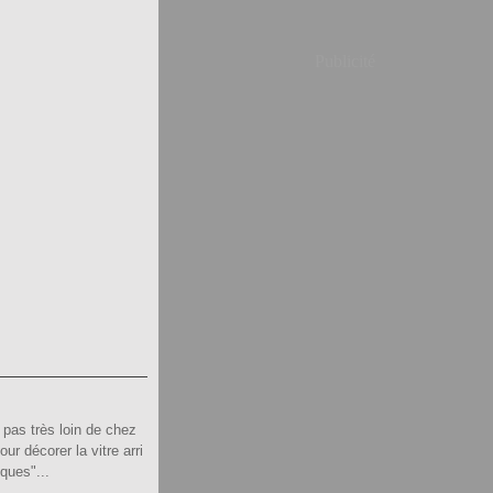
Publicité
pas très loin de chez
our décorer la vitre arri
ques"...