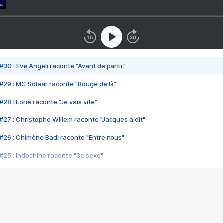
#30 : Eve Angeli raconte "Avant de partir"
#29 : MC Solaar raconte "Bouge de là"
28 : Lorie raconte "Je vais vite"
#27 : Christophe Willem raconte "Jacques a dit"
#26 : Chimène Badi raconte "Entre nous"
#25 : Indochine raconte "3e sexe"
#24 : Zaho raconte "C'est chelou"
#23 : Patrick Bruel raconte "Au café des délices"
#22 : Kyo raconte "Le chemin"