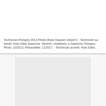
Technicien-Pologne-2013-Photo:Olivier Daaram Jollant © - Technicien au
travail. Huta Szkła Zawiercie. Verrerie, cristallerie, à Zawiercie, Pologne.
Photo: 10/2013, Retravaillée: 11/2017. - Technician at work. Huta Szkła
Zawiercie. Crystal Glass Factory....