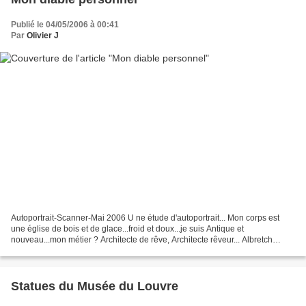
Publié le 04/05/2006 à 00:41
Par
Olivier J
Autoportrait-Scanner-Mai 2006 U ne étude d'autoportrait... Mon corps est
une église de bois et de glace...froid et doux...je suis Antique et
nouveau...mon métier ? Architecte de rêve, Architecte rêveur... Albretch
Dürer, Hans Memling, Jan Van Eyck, Jerome...
Statues du Musée du Louvre