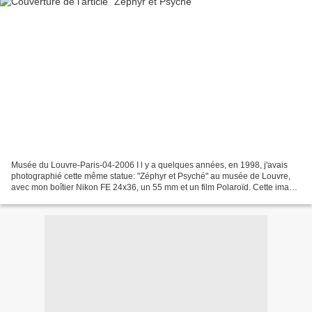
Musée du Louvre-Paris-04-2006 I l y a quelques années, en 1998, j'avais
photographié cette même statue: "Zéphyr et Psyché" au musée de Louvre,
avec mon boîtier Nikon FE 24x36, un 55 mm et un film Polaroïd. Cette image
est visible ICI La semaine dernière...