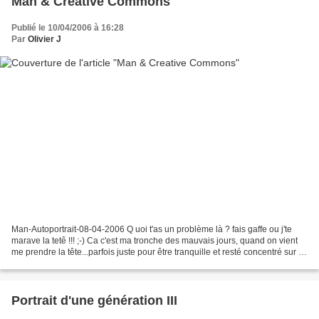
Man & Creative Commons
Publié le 10/04/2006 à 16:28
Par
Olivier J
Man-Autoportrait-08-04-2006 Q uoi t'as un problème là ? fais gaffe ou j'te
marave la tetê !!! ;-) Ca c'est ma tronche des mauvais jours, quand on vient
me prendre la tête...parfois juste pour être tranquille et resté concentré sur ce
que j'ai en tête...
Portrait d'une génération III