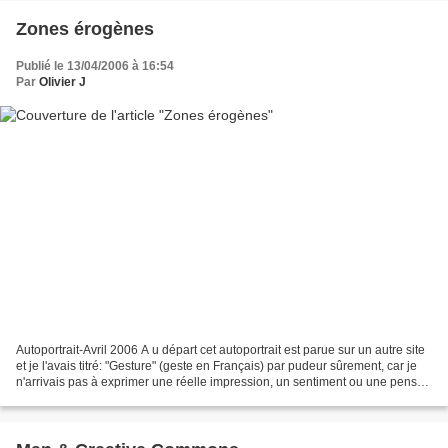
Zones érogènes
Publié le 13/04/2006 à 16:54
Par
Olivier J
Autoportrait-Avril 2006 A u départ cet autoportrait est parue sur un autre site
et je l'avais titré: "Gesture" (geste en Français) par pudeur sûrement, car je
n'arrivais pas à exprimer une réelle impression, un sentiment ou une pensé
précise et objective...