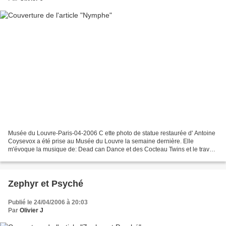
Musée du Louvre-Paris-04-2006 C ette photo de statue restaurée d' Antoine
Coysevox a été prise au Musée du Louvre la semaine dernière. Elle
m'évoque la musique de: Dead can Dance et des Cocteau Twins et le travail
de Vaughan Oliver pour le label de disques:...
Zephyr et Psyché
Publié le 24/04/2006 à 20:03
Par
Olivier J