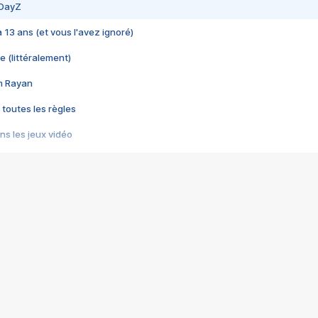
 DayZ
 a 13 ans (et vous l'avez ignoré)
e (littéralement)
im Rayan
 toutes les règles
s les jeux vidéo
us choquant de Rockstar ? - Le scandale BULLY
e plus moche de Steam
du RÊVE tourne au CAUCHEMAR
pendant 8 heures
it… à tort
umiliés par un jeu vidéo
ire - Final Fantasy 8