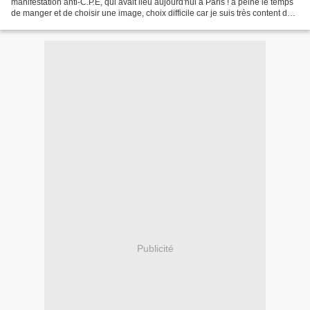
manifestation anti-C.P.E, qui avait lieu aujourd'hui à Paris ! à peine le temps
de manger et de choisir une image, choix difficile car je suis très content de
l'ensemble de mon reportage....
Publicité