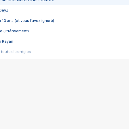
 DayZ
 a 13 ans (et vous l'avez ignoré)
e (littéralement)
im Rayan
 toutes les règles
s les jeux vidéo
us choquant de Rockstar ? - Le scandale BULLY
e plus moche de Steam
du RÊVE tourne au CAUCHEMAR
pendant 8 heures
it… à tort
umiliés par un jeu vidéo