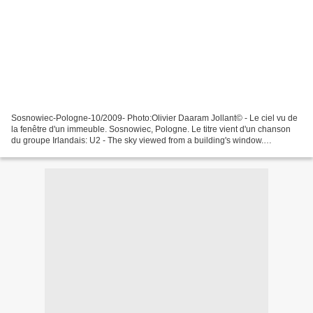
Sosnowiec-Pologne-10/2009- Photo:Olivier Daaram Jollant© - Le ciel vu de
la fenêtre d'un immeuble. Sosnowiec, Pologne. Le titre vient d'un chanson
du groupe Irlandais: U2 - The sky viewed from a building's window.
Sosnowiec, Poland. The title is coming...