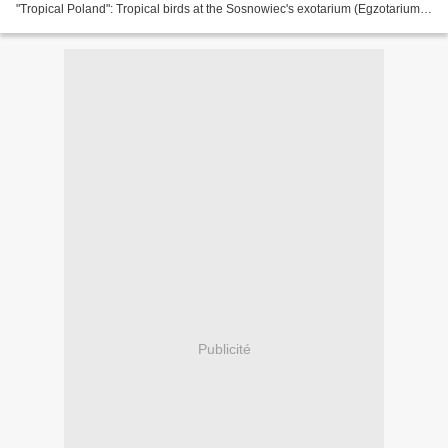
"Tropical Poland": Tropical birds at the Sosnowiec's exotarium (Egzotarium)
in Poland. Plus de détails sur cet...
Publicité