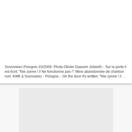
Sosnowiec-Pologne-10/2009- Photo:Olivier Daaram Jollant© - Sur la porte il
est écrit: "Nie zynne ! // Ne fonctionne pas !". Mine abandonnée de charbon
noir: KWK à Sosnowiec - Pologne. - On the door it's written: "Nie zynne ! // Do
not work !". Abandoned...