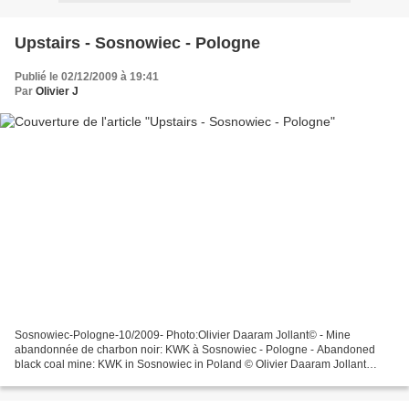
Upstairs - Sosnowiec - Pologne
Publié le 02/12/2009 à 19:41
Par
Olivier J
Sosnowiec-Pologne-10/2009- Photo:Olivier Daaram Jollant© - Mine
abandonnée de charbon noir: KWK à Sosnowiec - Pologne - Abandoned
black coal mine: KWK in Sosnowiec in Poland © Olivier Daaram Jollant
2009. All rights reserved. Not to be used or reproduced...