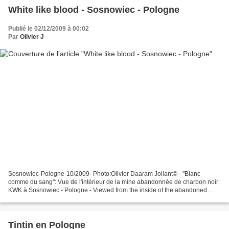
White like blood - Sosnowiec - Pologne
Publié le 02/12/2009 à 00:02
Par
Olivier J
Sosnowiec-Pologne-10/2009- Photo:Olivier Daaram Jollant© - "Blanc
comme du sang": Vue de l'intérieur de la mine abandonnée de charbon noir:
KWK à Sosnowiec - Pologne - Viewed from the inside of the abandoned
black coal mine: KWK in Sosnowiec in Poland...
Tintin en Pologne