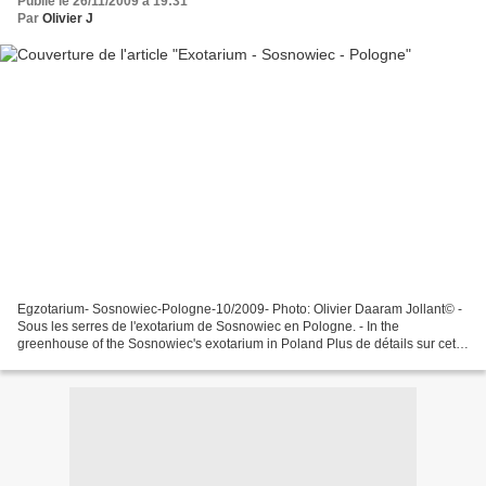
Publié le 26/11/2009 à 19:31
Par
Olivier J
Egzotarium- Sosnowiec-Pologne-10/2009- Photo: Olivier Daaram Jollant© -
Sous les serres de l'exotarium de Sosnowiec en Pologne. - In the
greenhouse of the Sosnowiec's exotarium in Poland Plus de détails sur cet
endroit iCi // more details about this place...