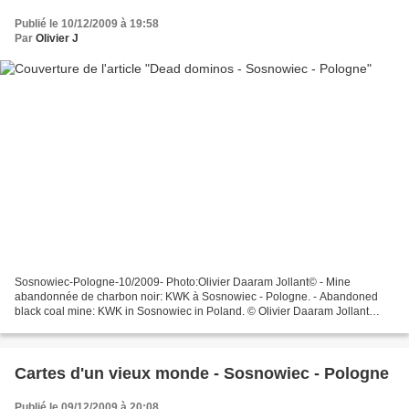
Publié le 10/12/2009 à 19:58
Par
Olivier J
Sosnowiec-Pologne-10/2009- Photo:Olivier Daaram Jollant© - Mine
abandonnée de charbon noir: KWK à Sosnowiec - Pologne. - Abandoned
black coal mine: KWK in Sosnowiec in Poland. © Olivier Daaram Jollant
2009. All rights reserved. Not to be used or reproduced...
Cartes d'un vieux monde - Sosnowiec - Pologne
Publié le 09/12/2009 à 20:08