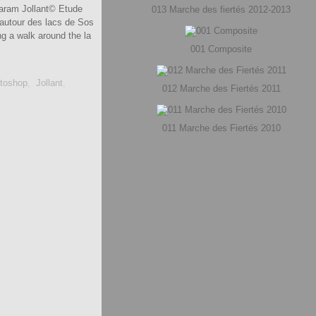
aram Jollant© Etude
013 Marche des fiertés 2012-2013
 autour des lacs de Sos
ng a walk around the la
001 Composite
toshop
,
Jollant
,
012 Marche des Fiertés 2011
011 Marche des Fiertés 2010