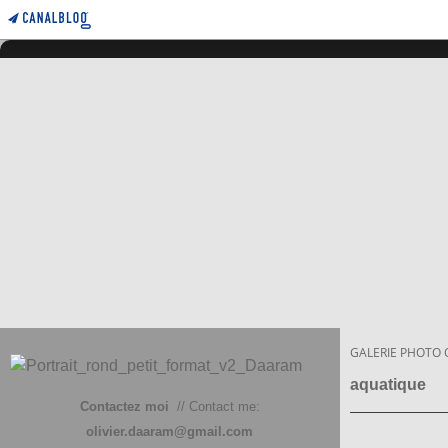
GALERIE PHOTO 
aquatique
Contactez moi
// Contact me:
olivier.daaram@gmail.com