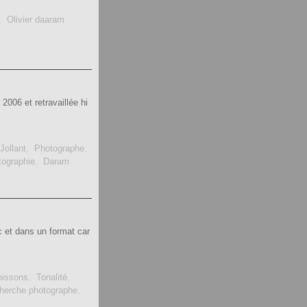
,
Olivier daaram
006 et retravaillée hi
Jollant
,
Photographe
,
tographie
,
Daram
 et dans un format car
oissons
,
Tonalité
,
herche photographe
,