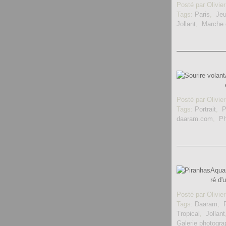
Posté par Olivier
Tags:
Paris
,
Je
Jollant
,
Marche d
Posté par Olivier
Tags:
Portrait
,
P
daaram.com
,
Ph
Aquar
ré d'
Posté par Olivier
Tags:
Daaram
,
Tropical
,
Jollant
Galerie photogra