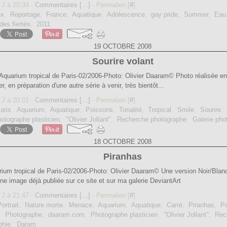
 J à 20:34 -
Commentaires [
…
]
- Permalien [
#
]
ux
,
Reportage
,
France
,
Aquatique
,
Adolescence
,
gay pride
,
Summer
,
Eau
es fiertés
,
2011
19 OCTOBRE 2008
Sourire volant
Aquarium tropical de Paris-02/2006-Photo: Olivier Daaram© Photo réalisée en 2
er, en préparation d'une autre série à venir, très bientôt...
 J à 20:01 -
Commentaires [
…
]
- Permalien [
#
]
aris
,
Aquarium
,
Aquatique
,
Poissons
,
Tonalité
,
Tropical
,
Smile
,
Sourire
,
otographe plasticien
,
"Olivier Jollant"
,
Recherche photographe
,
Galerie pho
18 OCTOBRE 2008
Piranhas
ium tropical de Paris-02/2006-Photo: Olivier Daaram© Une version Noir/Blanc
une image déjà publiée sur ce site et sur ma galerie DeviantArt
 J à 21:47 -
Commentaires [
…
]
- Permalien [
#
]
Portrait
,
Nature morte
,
Menace
,
Aquarium
,
Aquatique
,
Carré
,
Piranhas
,
P
,
Photographe
,
daaram.com
,
Photographe plasticien
,
"Olivier Jollant"
,
Rec
phie
,
Daram