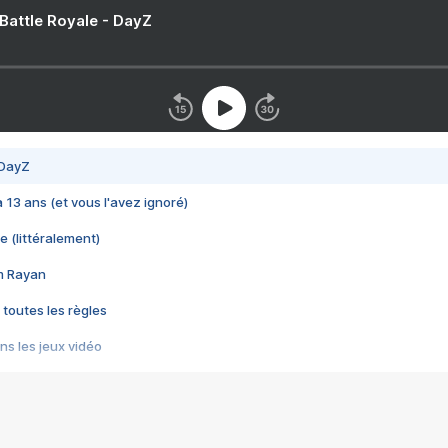
 Battle Royale - DayZ
 DayZ
 a 13 ans (et vous l'avez ignoré)
e (littéralement)
im Rayan
 toutes les règles
s les jeux vidéo
us choquant de Rockstar ? - Le scandale BULLY
e plus moche de Steam