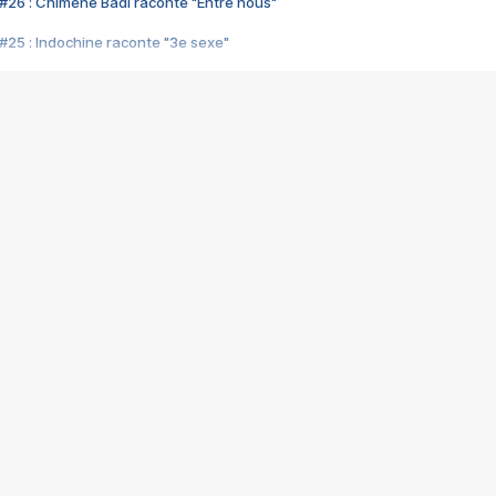
#26 : Chimène Badi raconte "Entre nous"
#25 : Indochine raconte "3e sexe"
#24 : Zaho raconte "C'est chelou"
#23 : Patrick Bruel raconte "Au café des délices"
#22 : Kyo raconte "Le chemin"
#21 : Nolwenn Leroy raconte "Cassé"
#20 : Patrick Hernandez raconte "Born to be alive"
#19 : Lorie raconte "Près de moi"
#18 : Michael Jones raconte "A nos actes manqués" (avec Jean-Jacque
#17 : Khaled raconte "Aïcha"
#16 : Corneille raconte "Parce qu'on vient de loin"
#15 : Indochine raconte "L'aventurier"
14 : Lorie raconte "Sur un air latino"