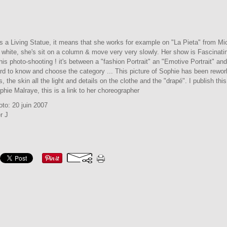
s a Living Statue, it means that she works for example on "La Pieta" from Mi
white, she's sit on a column & move very very slowly. Her show is Fascinatin
this photo-shooting ! it's between a "fashion Portrait" an "Emotive Portrait" an
rd to know and choose the category ... This picture of Sophie has been rework
rs, the skin all the light and details on the clothe and the "drapé". I publish th
hie Malraye, this is a link to her choreographer
oto: 20 juin 2007
r J