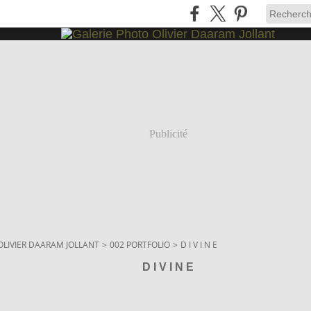
Publicité
OLIVIER DAARAM JOLLANT
>
002 PORTFOLIO
>
D I V I N E
D I V I N E