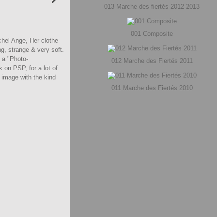
013 Marche des fiertés 2012-2013
001 Composite
chel Ange, Her clothe
g, strange & very soft.
d a "Photo-
012 Marche des Fiertés 2011
 on PSP, for a lot of
is image with the kind
011 Marche des Fiertés 2010